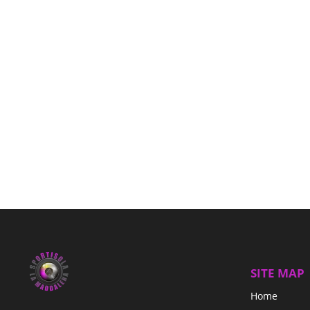
WIKILOC : mappe, itinerari e diari
viaggio : PORTO
i viaggi e le escursioni degli sportisolani sul
pagina wikiloc di Gruncu ( Giovanni Urban
SITE MAP
Home