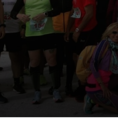
www.Sportisola.it
PORTO
“U culori du’ mari e a trasparenza ti fa vidè u fundu 
d’essi suspesu in aria a mirà da’ in artu u mondu”
– Bruno Serra –
CONTATTACI